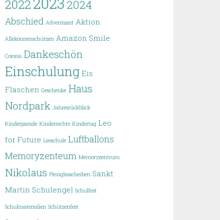
2023
2022
2024
Abschied
Aktion
Adventszeit
Amazon Smile
Allekönnenschützen
Dankeschön
Corona
Einschulung
Eis
Haus
Flaschen
Geschenke
Nordpark
Jahresrückblick
Leo
Kinderparade
Kinderrechte
Kindertag
Luftballons
for Future
Leoschule
Memoryzenteum
Memoryzentrum
Nikolaus
Sankt
Plexiglasscheiben
Martin
Schulengel
Schulfest
Schulmaterialien
Schützenfest