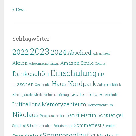
« Dez.
Schlagwörter
2023
2022
2024
Abschied
Adventszeit
Aktion
Amazon Smile
Allekönnenschützen
Corona
Einschulung
Dankeschön
Eis
Haus Nordpark
Flaschen
Geschenke
Jahresrückblick
Leo for Future
Kinderparade
Kinderrechte
Kindertag
Leoschule
Luftballons
Memoryzenteum
Memoryzentrum
Nikolaus
Sankt Martin
Schulengel
Plexiglasscheiben
Sommerfest
Schulfest
Schulmaterialien
Schützenfest
Spenden
Sponsorenlauf
St.Martin
T-
Spendenlauf