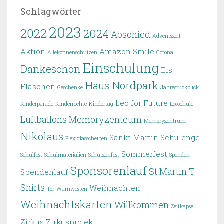
Schlagwörter
2023
2022
2024
Abschied
Adventszeit
Aktion
Amazon Smile
Allekönnenschützen
Corona
Einschulung
Dankeschön
Eis
Haus Nordpark
Flaschen
Geschenke
Jahresrückblick
Leo for Future
Kinderparade
Kinderrechte
Kindertag
Leoschule
Luftballons
Memoryzenteum
Memoryzentrum
Nikolaus
Sankt Martin
Schulengel
Plexiglasscheiben
Sommerfest
Schulfest
Schulmaterialien
Schützenfest
Spenden
Sponsorenlauf
St.Martin
T-
Spendenlauf
Shirts
Weihnachten
Tor
Warnwesten
Weihnachtskarten
Willkommen
Zeitkapsel
Zirkus
Zirkusprojekt