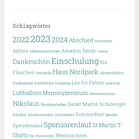
Schlagwörter
2023
2022
2024
Abschied
Adventszeit
Aktion
Amazon Smile
Allekönnenschützen
Corona
Einschulung
Dankeschön
Eis
Haus Nordpark
Flaschen
Geschenke
Jahresrückblick
Leo for Future
Kinderparade
Kinderrechte
Kindertag
Leoschule
Luftballons
Memoryzenteum
Memoryzentrum
Nikolaus
Sankt Martin
Schulengel
Plexiglasscheiben
Sommerfest
Schulfest
Schulmaterialien
Schützenfest
Spenden
Sponsorenlauf
St.Martin
T-
Spendenlauf
Shirts
Weihnachten
Tor
Warnwesten