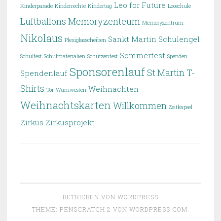
Leo for Future
Kinderparade
Kinderrechte
Kindertag
Leoschule
Luftballons
Memoryzenteum
Memoryzentrum
Nikolaus
Sankt Martin
Schulengel
Plexiglasscheiben
Sommerfest
Schulfest
Schulmaterialien
Schützenfest
Spenden
Sponsorenlauf
St.Martin
T-
Spendenlauf
Shirts
Weihnachten
Tor
Warnwesten
Weihnachtskarten
Willkommen
Zeitkapsel
Zirkus
Zirkusprojekt
BETRIEBEN VON WORDPRESS
THEME: PENSCRATCH 2 VON
WORDPRESS.COM
.