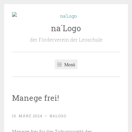
Zum
Inhalt
na´Logo
springen
der Förderverein der Leoschule
Menü
Manege frei!
10. MÄRZ 2024
~
NALOGO
Manege frei für das Zirkusprojekt der